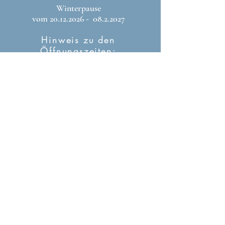
Winterpause
vom
20.12.2026
-
08.2.2027
Hinweis zu den
Öffnungszeiten:
An allen gesetzlichen Feiertagen –
sowohl bundesweit als auch im
Bundesland – bleibt das Museum
geschlossen. Wir danken für Ihr
Verständnis.
IMPRESSUM
&
COOKIES
gefördert von: