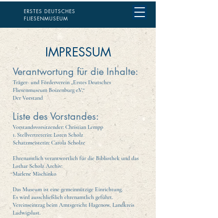
ERSTES DEUTSCHES
FLIESENMUSEUM
IMPRESSUM
Verantwortung für die Inhalte:
Träger- und Förderverein „Erstes Deutsches
Fliesenmuseum Boizenburg e.V.“
Der Vorstand
Liste des Vorstandes:
Vorstandsvorsitzender: Christian Lempp
1. Stellvertreterin: Loren Scholz
Schatzmeisterin: Carola Scholze
Ehrenamtlich verantwortlich für die Bibliothek und das
Lothar Scholz Archiv:
Marlene Mischinko
Das Museum ist eine gemeinnützige Einrichtung.
Es wird ausschließlich ehrenamtlich geführt.
Vereinseintrag beim Amtsgericht Hagenow, Landkreis
Ludwigslust.