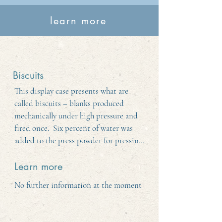
learn more
Biscuits
This display case presents what are 
called biscuits – blanks produced 
mechanically under high pressure and 
fired once.  Six percent of water was 
added to the press powder for pressing 
and simultaneous stamping. This gave 
the subsequent clay blank its basic 
Learn more
shape and thickness, reverse side and, 
No further information at the moment
where applicable, its relief. Biscuit 
firing at around 1100 degrees turned it 
into a biscuit. Now it was hard, but 