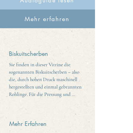
Audioguide lesen
Mehr erfahren
Biskuitscherben
Sie finden in dieser Vitrine die 
sogenannten Biskuitscherben – also 
die, durch hohen Druck maschinell 
hergestellten und einmal gebrannten 
Rohlinge. Für die Pressung und 
gleichzeitige Prägung wurde dem 
Pressmehl 6% Wasser zugesetzt. So 
erhielt der spätere Tonscherben seine 
Mehr Erfahren
Grundform und Stärke, sowie seinen 
Rücken und gegebenenfalls sein Relief. 